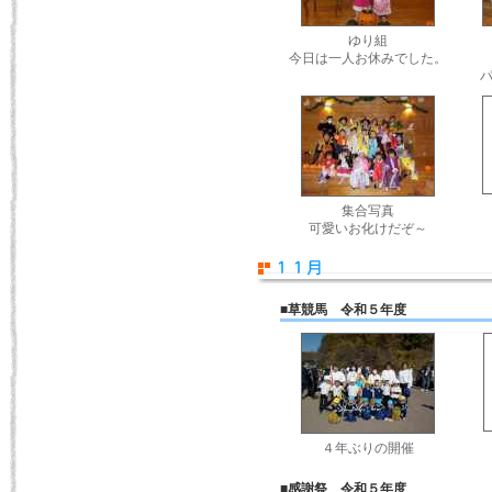
ゆり組
今日は一人お休みでした。
集合写真
可愛いお化けだぞ～
■草競馬 令和５年度
４年ぶりの開催
■感謝祭 令和５年度