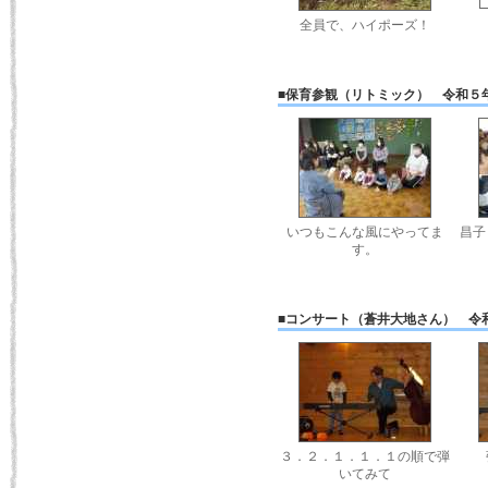
全員で、ハイポーズ！
■保育参観（リトミック） 令和５
いつもこんな風にやってま
昌子
す。
■コンサート（蒼井大地さん） 令
３．２．１．１．１の順で弾
いてみて