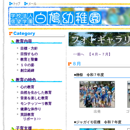
教育内容
目標・方針
目指すもの
<<前へ 【４月～７月】
教育と聖書
１０の姿
創立経緯
■榊祭 令和７年度
教育の特色
心の教育
自然を生かした教育
音楽を楽しむ教育
モンテッソーリ教育
健康な体作り
出発
ゴ
英語教育
リポート>>
■ジャガイモ収穫 令和７年度
子育支援