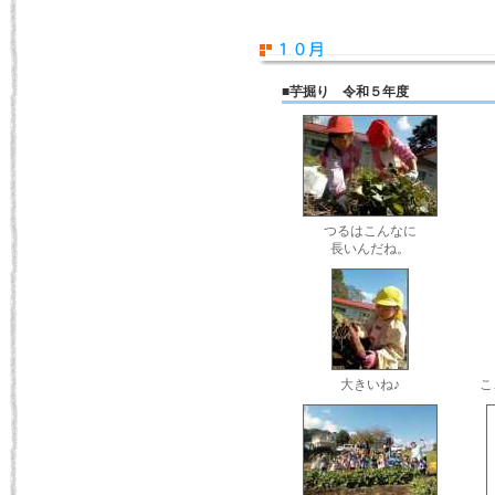
■芋掘り 令和５年度
つるはこんなに
長いんだね。
大きいね♪
こ