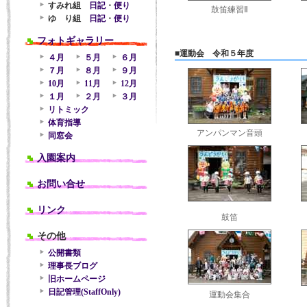
すみれ組
日記
・
便り
鼓笛練習Ⅱ
ゆ り組
日記
・
便り
フォトギャラリー
■運動会 令和５年度
４月
５月
６月
７月
８月
９月
10月
11月
12月
１月
２月
３月
リトミック
体育指導
アンパンマン音頭
同窓会
入園案内
お問い合せ
リンク
鼓笛
その他
公開書類
理事長ブログ
旧ホームページ
日記管理(StaffOnly)
運動会集合