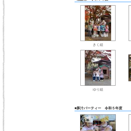
きく組
ゆり組
■豚汁パーティー 令和５年度