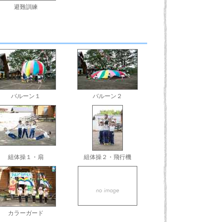
避難訓練
バルーン１
バルーン２
組体操１・扇
組体操２・飛行機
カラーガード