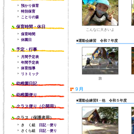
預かり保育
特別保育
ことりの森
保育時間・休日
こんなに大きいよ
保育時間
休園日
■運動会練習 令和７年度
予定・行事
月間予定表
年間予定表
体育指導
リトミック
旗
幼稚園日記
幼稚園便り
■運動会練習Ⅱ・他 令和５年度
クラス便り（公開用）
クラス（保護者用）
き く組
日記
・
便り
さくら組
日記
・
便り